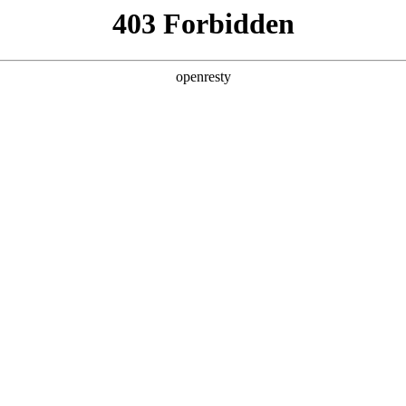
产品及服务
行业解决方案
合作伙伴
投资者关系
破局之道
2026 / 05 / 08
高性能AI计算芯片主要供应商的全年产能早早锁定殆尽，高端AI服务
n消耗数以亿计，智能体集中应用的高峰时段，资源池分分钟“爆表”